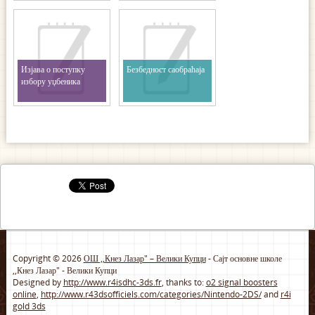
Изјава о поступку
Безбедност саобраћаја
избору уџбеника
Copyright © 2026
ОШ ,,Кнез Лазар" – Велики Купци
- Сајт основне школе
,,Кнез Лазар" - Велики Купци
Designed by
http://www.r4isdhc-3ds.fr
, thanks to:
o2 signal boosters
online
,
http://www.r43dsofficiels.com/categories/Nintendo-2DS/
and
r4i
gold 3ds