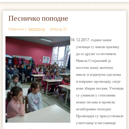
Песничко поподне
Објављено у
Kategorija
фебруар 22
12.2017. године наши
ученици су имали прилику
да се друже са песником.
Никола Стојановић је
посетио нашу матичну
школу и издвојена одељења
и извршио промоцију своје
нове збирке песама. Ученици
су уживали у стиховима
нових песама и провели
незаборавно поподне.
Промоцији су присуствовале
учитељице и наставнице