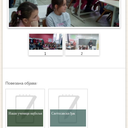
1
2
Повезана објава:
Наши ученици најбољи
Светосавски ђак