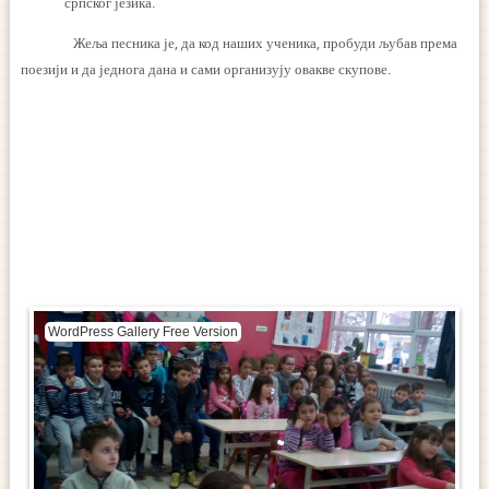
српског језика.
Жеља песника је, да код наших ученика, пробуди љубав према
поезији и да једнога дана и сами организују овакве скупове.
WordPress Gallery Free Version