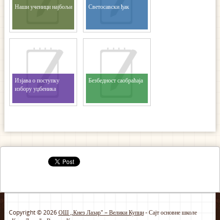
Наши ученици најбољи
Светосавски ђак
Изјава о поступку
Безбедност саобраћаја
избору уџбеника
Copyright © 2026
ОШ ,,Кнез Лазар" – Велики Купци
- Сајт основне школе