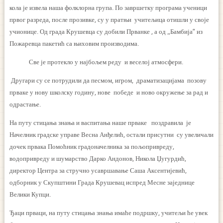
кола је извела наша фолклорна група. По завршетку програма ученици
првог разреда, после прозивке, су у пратњи учитељица отишли у своје
учионице. Од града Крушевца су добили Прванке , а од „Бамбија“ из
Пожаревца пакетић са њиховим производима.
Све је протекло у најбољем реду и веселој атмосфери.
Другари су се потрудили да песмом, игром, драматизацијама позову
прваке у нову школску годину, нове победе и ново окружење за рад и
одрастање.
На путу стицања знања и васпитања наше прваке поздравила је
Начелник градске управе Весна Анђелић, остали присутни су увеличали
дочек првака Помоћник градоначелника за пољопривреду,
водопривреду и шумарство Дарко Андонов, Никола Џугурдић,
директор Центра за стручно усавршавање Саша Аксентијевић,
одборник у Скупштини Града Крушевац испред Месне заједнице
Велики Купци.
Ђаци прваци, на путу стицања знања имаће подршку, учитељи ће увек