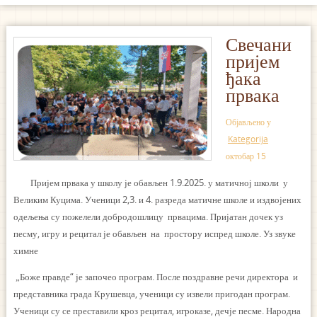
Свечани
пријем
ђака
првака
Објављено у
Kategorija
октобар 15
Пријем првака у школу је обављен 1.9.2025. у матичној школи у
Великим Куцима. Ученици 2,3. и 4. разреда матичне школе и издвојених
одељења су пожелели добродошлицу првацима. Пријатан дочек уз
песму, игру и рецитал је обављен на простору испред школе. Уз звуке
химне
„Боже правде“ је започео програм. После поздравне речи директора и
представника града Крушевца, ученици су извели пригодан програм.
Ученици су се преставили кроз рецитал, игроказе, дечје песме. Народна