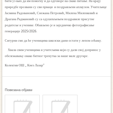
бити уз њих да им помогну и да одговоре на свако питање. На крају
приредбе прозвани су сви прваци и поздрављени аплаузом. Учитељице
Јасмина Радовановић, Снежана Петровић, Милена Миленковић и
Драгана Радмановић су са одушевљењем поздравиле присутне
родитеље и ученике. Обављено је и заједничко фотографисање
генерације 2025/2026.
Сигурни смо да ће ученицима школски дани остати у лепом сећању.
Хвала свим ученицима и учитељима који су дали свој допринос у
обележавању овако битног тренутка за наше мале другаре.
Колектив ОШ „ Кнез Лазар“
Повезана објава: